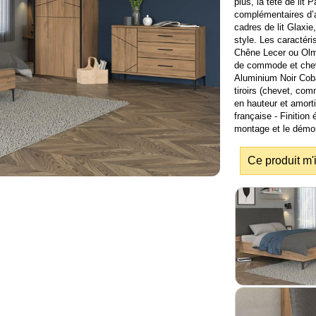
plus, la tête de lit
complémentaires d’a
cadres de lit Glaxi
style. Les caractér
Chêne Lecer ou Olmo
de commode et chev
Aluminium Noir Cobal
tiroirs (chevet, com
en hauteur et amorti
française - Finition 
montage et le démon
Ce produit m'