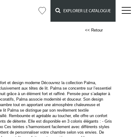
EXPLORER LE CATALOGUE
<< Retour
ort et design moderne Découvrez la collection Palma,
lusivement aux têtes de lit. Palma se concentre sur l’essentiel
nuit grâce à un élément fort et raffiné. Pensée pour s’adapter à
décoratifs, Palma associe modernité et douceur. Son design
chambre tout en apportant une atmosphère chaleureuse et
e lit Palma se distingue par son revêtement textile
llé. Rembourrée et agréable au toucher, elle offre un confort
ts de détente. Elle est disponible en 3 coloris élégants : - Gris
o Ces teintes s’harmonisent facilement avec différents styles
ettent de personnaliser votre chambre selon vos envies. De