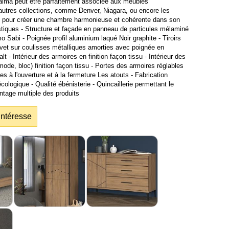
 Palma peut être parfaitement associée aux meubles
utres collections, comme Denver, Niagara, ou encore les
e, pour créer une chambre harmonieuse et cohérente dans son
istiques - Structure et façade en panneau de particules mélaminé
 Sabi - Poignée profil aluminium laqué Noir graphite - Tiroirs
et sur coulisses métalliques amorties avec poignée en
t - Intérieur des armoires en finition façon tissu - Intérieur des
mode, bloc) finition façon tissu - Portes des armoires réglables
es à l'ouverture et à la fermeture Les atouts - Fabrication
écologique - Qualité ébénisterie - Quincaillerie permettant le
tage multiple des produits
intéresse