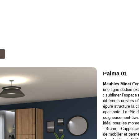
a
Palma 01
Meubles Minet
Conf
une ligne dédiée exc
: sublimer l’espace 
différents univers 
épuré structure la 
apaisante. La tête d
soigneusement travai
idéal pour les momen
- Brume - Cappuccin
de mobilier et perm