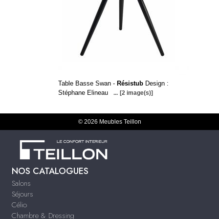
Table Basse Swan -
Résistub
Design :
Stéphane Elineau
...
[2 image(s)]
© 2026 Meubles Teillon
NOS CATALOGUES
Salons
Séjours
Célio
Chambre & Dressing