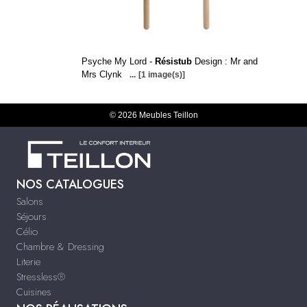
Psyche My Lord -
Résistub
Design : Mr and
Mrs Clynk
...
[1 image(s)]
© 2026 Meubles Teillon
NOS CATALOGUES
Salons
Séjours
Célio
Chambre & Dressing
Literie
Stressless®
Cuisines