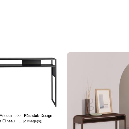
Arlequin L90 -
Résistub
Design :
e Elineau
...
[2 image(s)]