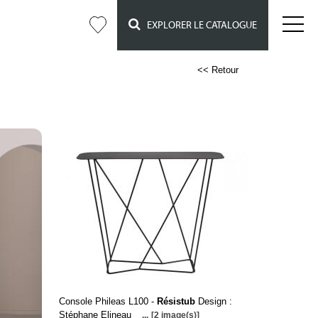
EXPLORER LE CATALOGUE
<< Retour
Console Phileas L100 -
Résistub
Design :
Stéphane Elineau
...
[2 image(s)]