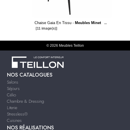
Chaise Gaia En Tissu -
Meubles Minet
...
[11 image(s)]
© 2026 Meubles Teillon
NOS CATALOGUES
Salons
Séjours
Célio
Chambre & Dressing
Literie
Stressless®
Cuisines
NOS RÉALISATIONS