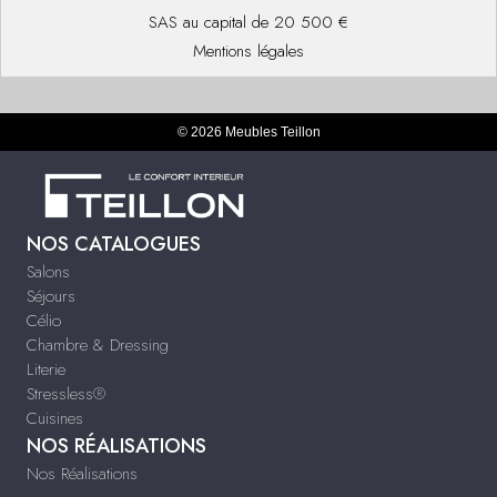
SAS au capital de 20 500 €
Mentions légales
© 2026 Meubles Teillon
NOS CATALOGUES
Salons
Séjours
Célio
Chambre & Dressing
Literie
Stressless®
Cuisines
NOS RÉALISATIONS
Nos Réalisations