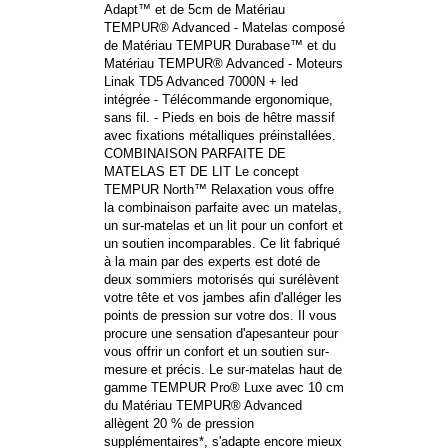
Adapt™ et de 5cm de Matériau
TEMPUR® Advanced - Matelas composé
de Matériau TEMPUR Durabase™ et du
Matériau TEMPUR® Advanced - Moteurs
Linak TD5 Advanced 7000N + led
intégrée - Télécommande ergonomique,
sans fil. - Pieds en bois de hêtre massif
avec fixations métalliques préinstallées.
COMBINAISON PARFAITE DE
MATELAS ET DE LIT Le concept
TEMPUR North™ Relaxation vous offre
la combinaison parfaite avec un matelas,
un sur-matelas et un lit pour un confort et
un soutien incomparables. Ce lit fabriqué
à la main par des experts est doté de
deux sommiers motorisés qui surélèvent
votre tête et vos jambes afin d'alléger les
points de pression sur votre dos. Il vous
procure une sensation d'apesanteur pour
vous offrir un confort et un soutien sur-
mesure et précis. Le sur-matelas haut de
gamme TEMPUR Pro® Luxe avec 10 cm
du Matériau TEMPUR® Advanced
allègent 20 % de pression
supplémentaires*, s'adapte encore mieux