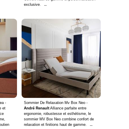
exclusive.
...
ea -
Sommier De Relaxation Mv Box Neo -
e et
André Renault
Alliance parfaite entre
 ce
ergonomie, robustesse et esthétisme, le
me,
sommier MV Box Neo combine confort de
outien
relaxation et finitions haut de gamme.
...