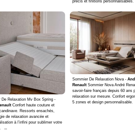
précis et finitions personnalisables.
Sommier De Relaxation Nova -
And
Renault
Sommier Nova André Renaul
savoir-faire français depuis 60 ans 
relaxation sur mesure. Confort erg
De Relaxation Mv Box Spring -
5 zones et design personnalisable.
enault
Confort haute couture et
candinave. Ressorts ensachés,
gie de relaxation avancée et
isation à l’infini pour sublimer votre
.
...