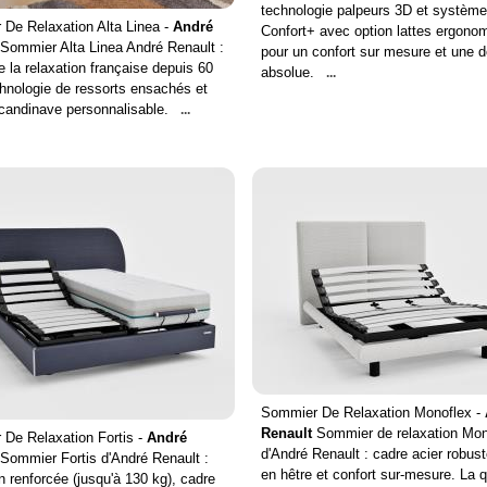
technologie palpeurs 3D et système
De Relaxation Alta Linea -
André
Confort+ avec option lattes ergono
Sommier Alta Linea André Renault :
pour un confort sur mesure et une d
e la relaxation française depuis 60
absolue.
...
hnologie de ressorts ensachés et
candinave personnalisable.
...
Sommier De Relaxation Monoflex -
Renault
Sommier de relaxation Mon
De Relaxation Fortis -
André
d'André Renault : cadre acier robust
Sommier Fortis d'André Renault :
en hêtre et confort sur-mesure. La q
n renforcée (jusqu'à 130 kg), cadre