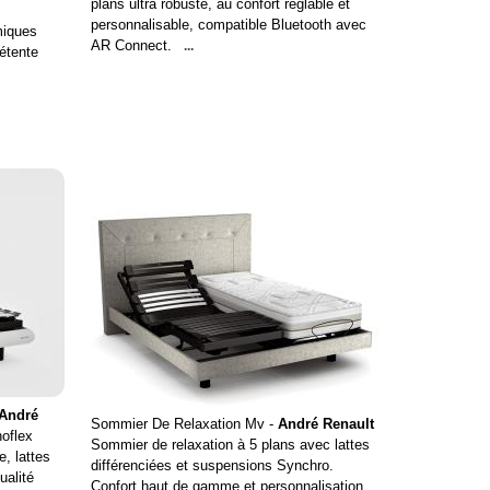
plans ultra robuste, au confort réglable et
personnalisable, compatible Bluetooth avec
miques
AR Connect.
...
étente
André
Sommier De Relaxation Mv -
André Renault
oflex
Sommier de relaxation à 5 plans avec lattes
e, lattes
différenciées et suspensions Synchro.
ualité
Confort haut de gamme et personnalisation